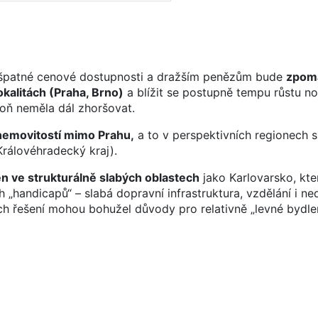
 špatné cenové dostupnosti a dražším penězům bude
zpom
okalitách (Praha, Brno)
a blížit se postupně tempu růstu n
oň neměla dál zhoršovat.
 nemovitostí mimo Prahu,
a to v perspektivních regionech 
Královéhradecký kraj).
en ve strukturálně slabých oblastech
jako Karlovarsko, kte
 „handicapů“ – slabá dopravní infrastruktura, vzdělání i ne
jich řešení mohou bohužel důvody pro relativně „levné bydlen