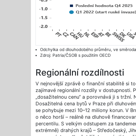
Odchylka od dlouhodobého průměru, ve směrod
Zdroj: Patria/ČSOB s použitím OECD
Regionální rozdílnosti
V nejnovější zprávě o finanční stabilitě si
zajímavé regionální rozdíly v dostupnosti
„dosažitelnou cenu“ a porovnává ji s tržní.
Dosažitelná cena bytů v Praze při dluhovém
se pohybuje mezi 10–12 miliony korun. V Br
o něco horší – reálně na dluhově financo
percentilu. S velkým odstupem za tandemem
extrémně) drahých krajů – Středočeský, Ji