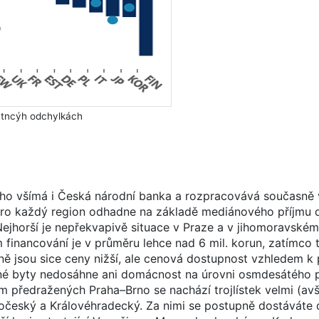
atncýh odchylkách
 toho všímá i Česká národní banka a rozpracovává současně 
. Pro každý region odhadne na základě mediánového příjmu
 Nejhorší je nepřekvapivě situace v Praze a v jihomoravském 
 financování je v průměru lehce nad 6 mil. korun, zatímco 
ně jsou sice ceny nižší, ale cenová dostupnost vzhledem k 
vané byty nedosáhne ani domácnost na úrovni osmdesátého 
 předražených Praha–Brno se nachází trojlístek velmi (av
hočeský a Královéhradecký. Za nimi se postupně dostáváte