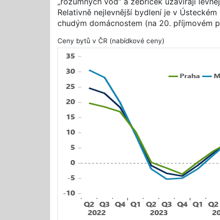
„rozumných vod“ a žebříček uzavírají levně
Relativně nejlevnější bydlení je v Ústeckém 
chudým domácnostem (na 20. příjmovém pe
Ceny bytů v ČR (nabídkové ceny)