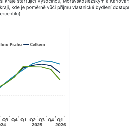
jší kraje startující Vysočinou, Moravskoslezským a Karlova
kraji, kde je poměrně vůči příjmu vlastnické bydlení dostupn
rcentilu).