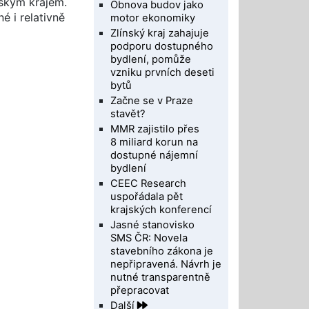
rským krajem.
Obnova budov jako
é i relativně
motor ekonomiky
Zlínský kraj zahajuje
podporu dostupného
bydlení, pomůže
vzniku prvních deseti
bytů
Začne se v Praze
stavět?
MMR zajistilo přes
8 miliard korun na
dostupné nájemní
bydlení
CEEC Research
uspořádala pět
krajských konferencí
Jasné stanovisko
SMS ČR: Novela
stavebního zákona je
nepřipravená. Návrh je
nutné transparentně
přepracovat
Další