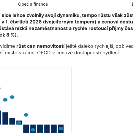
Obec a finance
sice lehce zvolnily svoji dynamiku, tempo růstu však zůs
v 1. čtvrtletí 2026 dvojciferným tempem) a cenová dostu
ůstává nízká nezaměstnanost a rychle rostoucí příjmy če
ež 8 %).
 vidíme
růst cen nemovitostí
ještě daleko rychlejší, což ve
ší místo v rámci OECD v cenové dostupnosti bydlení.