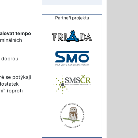
Partneři projektu
alovat tempo
ominálních
s dobrou
ré se potýkají
dostatek
í“ (oproti