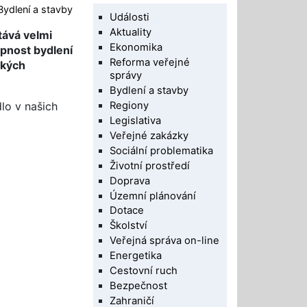
Bydlení a stavby
Události
Aktuality
tává velmi
Ekonomika
pnost bydlení
Reforma veřejné
ských
správy
Bydlení a stavby
Regiony
dlo v našich
Legislativa
Veřejné zakázky
Sociální problematika
Životní prostředí
Doprava
Územní plánování
Dotace
Školství
Veřejná správa on-line
Energetika
Cestovní ruch
Bezpečnost
Zahraničí