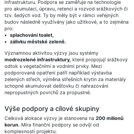
infrastrukturu. Podpora se zaměřuje na technologie
pro akumulaci, úpravu, retenci a rozvod srážkových či
tzv. šedých vod. Ty by měly být v rámci veřejných
budov následně využívány jako užitkové, a to zejména
pro:
splachování toalet,
zálivku městské zeleně.
Významnou aktivitou výzvy jsou systémy
modrozelené infrastruktury,
které propojují srážkový
odtok s vegetačními a vodními prvky. Mezi
podporovaná opatření patří například výstavba
zelených střech, výměna střešních krytin za materiály
schopné akumulovat dešťovku či nahrazování
nepropustných povrchů za propustné.
Výše podpory a cílové skupiny
Celková alokace výzvy je stanovena na
200 milionů
korun.
Míra finanční podpory se odvíjí od
komplexnosti projektu: